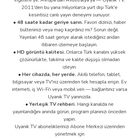
İngiltere'ye, Avrupa'dan Avustralya'ya — Uyanık TV,
2011'den bu yana milyonlarca yurt dışı Türk'e
kesintisiz canlı yayın deneyimi sunuyor.
48 saate kadar geriye sarın.
Favori dizinizi, haber
bülteninizi veya maçı kaçırdınız mı? Sorun değil.
Yayınları 48 saat geriye alarak istediğiniz andan
itibaren izlemeye başlayın.
HD görüntü kalitesi.
Onlarca Türk kanalını yüksek
çözünürlükte, takılma ve kalite düşüşü olmadan
izleyin.
Her cihazda, her yerde.
Akıllı telefon, tablet,
bilgisayar veya TV'niz üzerinden tek hesapla erişin. Ev
interneti, iş Wi-Fi'ı veya mobil veri — bağlantınız varsa
Uyanık TV yanınızda.
Yerleşik TV rehberi.
Hangi kanalda ne
yayınlandığını anında görün, program planınızı önceden
yapın.
Uyanık TV aboneliklerinizi Abone Merkezi üzerinden
yönetmek için