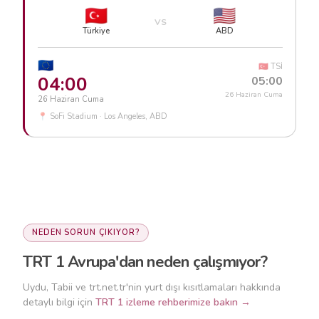
🇹🇷
🇺🇸
VS
Türkiye
ABD
🇪🇺
🇹🇷 TSİ
04:00
05:00
26 Haziran Cuma
26 Haziran Cuma
📍 SoFi Stadium · Los Angeles, ABD
NEDEN SORUN ÇIKIYOR?
TRT 1 Avrupa'dan neden çalışmıyor?
Uydu, Tabii ve trt.net.tr'nin yurt dışı kısıtlamaları hakkında
detaylı bilgi için
TRT 1 izleme rehberimize bakın →