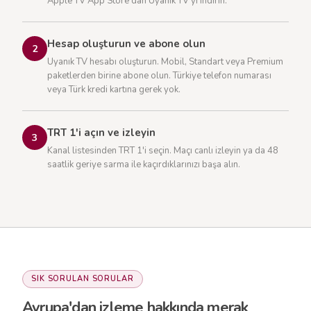
Apple TV App Store'dan Uyanık TV'yi indirin.
Hesap oluşturun ve abone olun
2
Uyanık TV hesabı oluşturun. Mobil, Standart veya Premium
paketlerden birine abone olun. Türkiye telefon numarası
veya Türk kredi kartına gerek yok.
TRT 1'i açın ve izleyin
3
Kanal listesinden TRT 1'i seçin. Maçı canlı izleyin ya da 48
saatlik geriye sarma ile kaçırdıklarınızı başa alın.
SIK SORULAN SORULAR
Avrupa'dan izleme hakkında merak