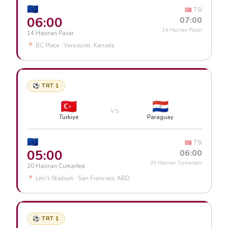
🇪🇺
🇹🇷 TSİ
06:00
07:00
14 Haziran Pazar
14 Haziran Pazar
📍 BC Place · Vancouver, Kanada
⚽ TRT 1
🇹🇷
🇵🇾
VS
Türkiye
Paraguay
🇪🇺
🇹🇷 TSİ
05:00
06:00
20 Haziran Cumartesi
20 Haziran Cumartesi
📍 Levi's Stadium · San Francisco, ABD
⚽ TRT 1