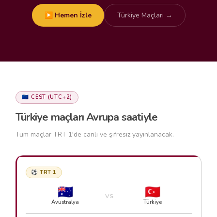
▶ Hemen İzle
Türkiye Maçları →
🇪🇺 CEST (UTC+2)
Türkiye maçları Avrupa saatiyle
Tüm maçlar TRT 1'de canlı ve şifresiz yayınlanacak.
⚽ TRT 1
🇦🇺
🇹🇷
VS
Avustralya
Türkiye